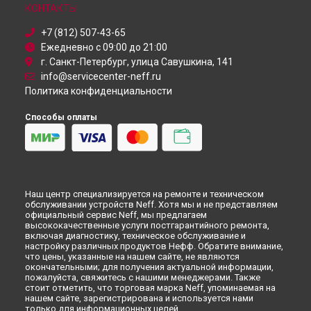
КОНТАКТЫ
Ремонт холодильника Neff в
Астрахани
Ремонт холодильника Neff в
Набережных Челнах
+7 (812) 507-43-65
Ремонт холодильника Neff в
Липецке
Ежедневно с 09:00 до 21:00
г. Санкт-Петербург, улица Савушкина, 141
info@servicecenter-neff.ru
Политика конфиденциальности
Способы оплаты
Наш центр специализируется на ремонте и техническом
обслуживании устройств Neff. Хотя мы и не представляем
официальный сервис Neff, мы предлагаем
высококачественные услуги постгарантийного ремонта,
включая диагностику, техническое обслуживание и
настройку различных продуктов Нефф. Обратите внимание,
что цены, указанные на нашем сайте, не являются
окончательными; для получения актуальной информации,
пожалуйста, свяжитесь с нашими менеджерами. Также
стоит отметить, что торговая марка Neff, упоминаемая на
нашем сайте, зарегистрирована и используется нами
только для информационных целей.